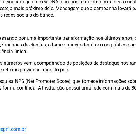
ineiro carrega em seu DNA o propósito de oferecer a seus clien
 esteja mais próximo dele. Mensagem que a campanha levará p
s redes sociais do banco.
ssando por uma importante transformação nos últimos anos, p
7 milhões de clientes, o banco mineiro tem foco no público co
iência única.
dos números vem acompanhado de posições de destaque nos ran
efícios previdenciários do país.
quisa NPS (Net Promoter Score), que fornece informações sobre
e forma contínua. A instituição possui uma rede com mais de 3
spni.com.br