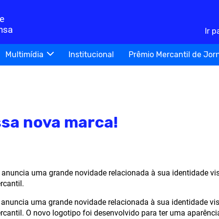
de
nsa
Ir 
Multimídia
Institucional
Prêmio Mercantil de Jor
ssa nova marca!
 anuncia uma grande novidade relacionada à sua identidade vi
cantil.
 anuncia uma grande novidade relacionada à sua identidade vi
ntil. O novo logotipo foi desenvolvido para ter uma aparência