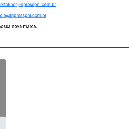
ertolino@inpresspni.com.br
rcia@inpresspni.com.br
 nossa nova marca.