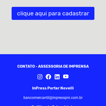
clique aqui para cadastrar
CONTATO - ASSESSORIA DE IMPRENSA
InPress Porter Novelli
bancomercantil@inpresspni.com.br