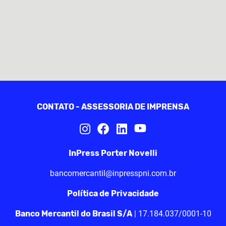
CONTATO - ASSESSORIA DE IMPRENSA
InPress Porter Novelli
bancomercantil@inpresspni.com.br
Política de Privacidade
Banco Mercantil do Brasil S/A
| 17.184.037/0001-10